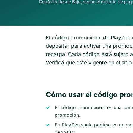
Depósito desde Bajo, según el método de pag
El código promocional de PlayZee e
depositar para activar una promoc
recarga. Cada código está sujeto a
Verificá que esté vigente en el siti
Cómo usar el código pro
El código promocional es una combi
promoción.
En PlayZee suele pedirse en un ca
depósito.