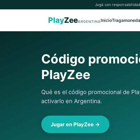
Jugá con responsabilidad.
Play
Zee
Inicio
Tragamoned
ARGENTINA
Código promoci
PlayZee
Qué es el código promocional de Pl
activarlo en Argentina.
Jugar en PlayZee →