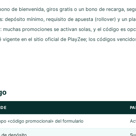
no de bienvenida, giros gratis o un bono de recarga, seg
: depósito mínimo, requisito de apuesta (rollover) y un pla
: muchas promociones se activan solas, y el código es opc
é vigente en el sitio oficial de PlayZee; los códigos vencid
go
NDE
PA
po «código promocional» del formulario
Ac
a de depósito
Su