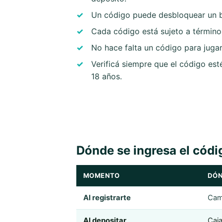
Un código puede desbloquear un bo
Cada código está sujeto a términos
No hace falta un código para jugar
Verificá siempre que el código est
18 años.
Dónde se ingresa el códi
MOMENTO
DÓ
Al registrarte
Cam
Al depositar
Caj