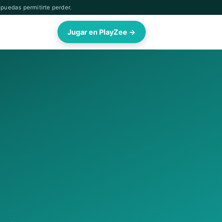
 puedas permitirte perder.
Jugar en PlayZee →